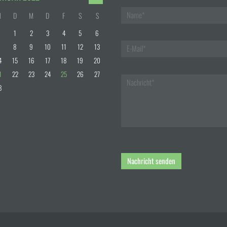
M
D
M
D
F
S
S
1
2
3
4
5
6
8
9
10
11
12
13
4
15
16
17
18
19
20
1
22
23
24
25
26
27
8