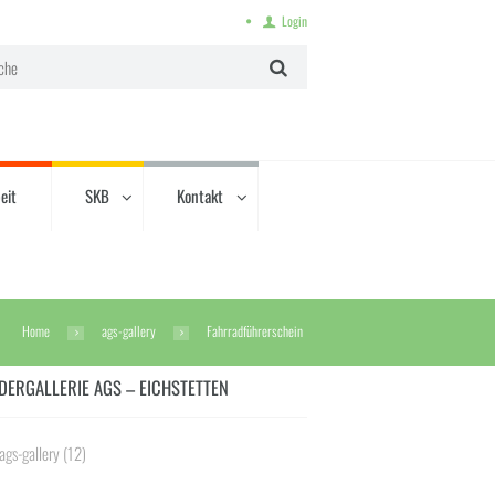
Login
eit
SKB
Kontakt
Home
ags-gallery
Fahrradführerschein
DERGALLERIE AGS – EICHSTETTEN
ags-gallery
(12)