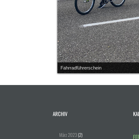
Fahrradführerschein
ARCHIV
KA
März
2023
(2)
FE