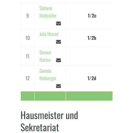
Stefanie
9
Mattmüller
1/2c
Schul
Julia Menzel
10
1/2b
Simone
11
Marino
Daniela
12
Rehberger
1/2d
Hausmeister und
Sekretariat