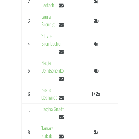
2
3c
Bertsch
Laura
3
3b
Breunig
Sibylle
4
Brombacher
4a
Nadja
5
Demtschenko
4b
Beate
6
1/2a
Gebhardt
Regina Gnadt
7
R
Tamara
8
3a
Ko
Kukuk