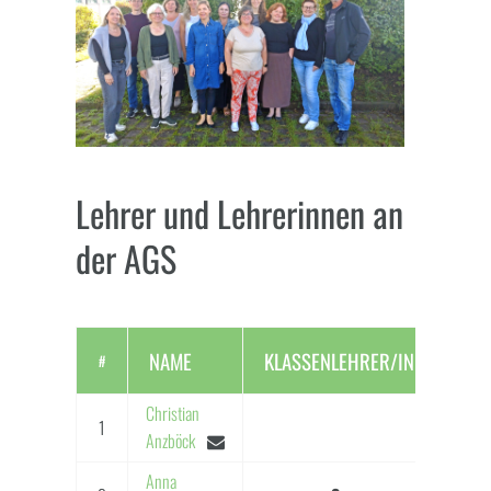
Lehrer und Lehrerinnen an
der AGS
NAME
KLASSENLEHRER/IN
FUN
#
Christian
1
Anzböck
Anna