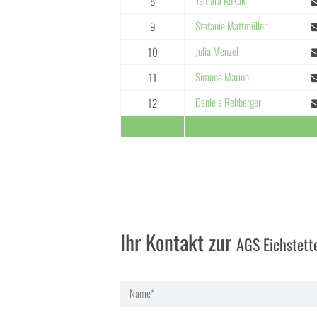
Tamara Kukuk
8
Stefanie Mattmüller
9
Julia Menzel
10
Simone Marino
11
Daniela Rehberger
12
Ihr Kontakt zur
AGS Eichstett