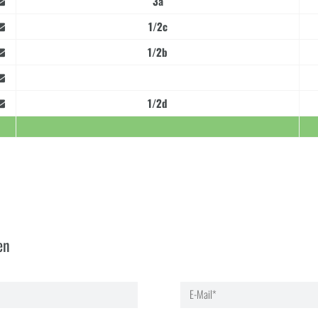
3a
1/2c
1/2b
1/2d
en