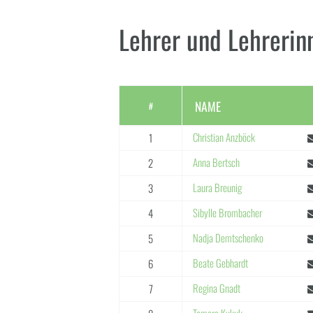
Lehrer und Lehrerin
NAME
#
Christian Anzböck
1
Anna Bertsch
2
Laura Breunig
3
Sibylle Brombacher
4
Nadja Demtschenko
5
Beate Gebhardt
6
Regina Gnadt
7