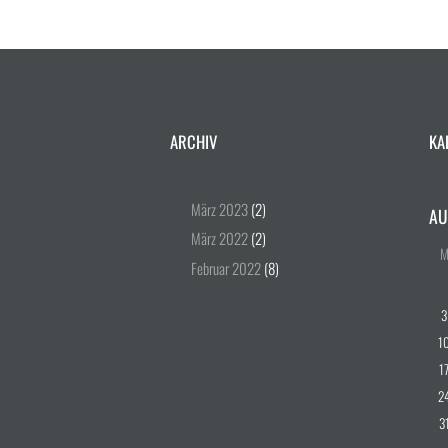
ARCHIV
KA
März
2023
(2)
AU
März
2022
(2)
Februar
2022
(8)
3
1
1
2
3