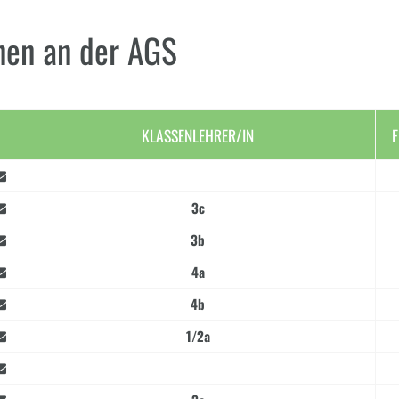
nen an der AGS
KLASSENLEHRER/IN
F
3c
3b
4a
4b
1/2a