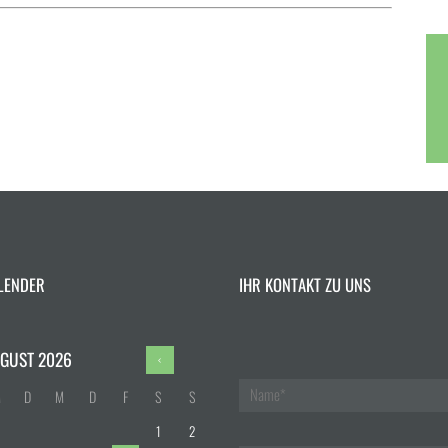
LENDER
IHR KONTAKT ZU UNS
GUST
2026
M
D
M
D
F
S
S
1
2