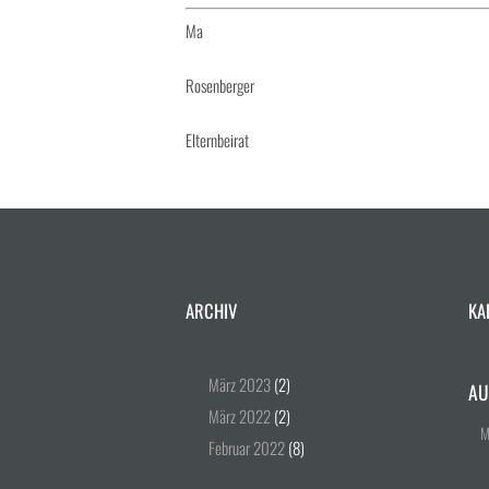
Ma
Rosenberger
Elternbeirat
ARCHIV
KA
März
2023
(2)
AU
März
2022
(2)
Februar
2022
(8)