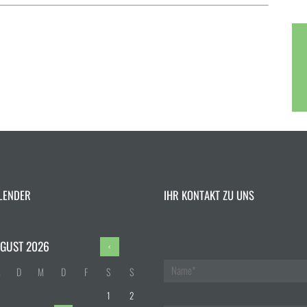
LENDER
IHR KONTAKT ZU UNS
GUST
2026
M
D
M
D
F
S
S
1
2