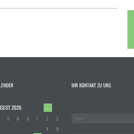
LENDER
IHR KONTAKT ZU UNS
GUST
2026
M
D
M
D
F
S
S
1
2