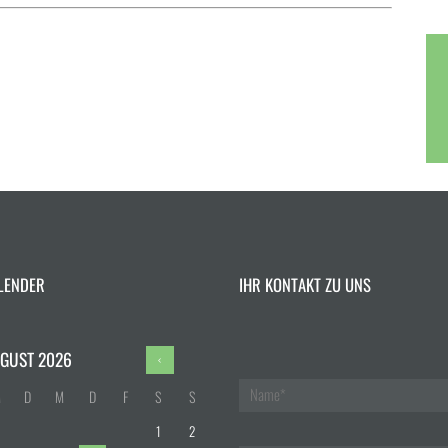
LENDER
IHR KONTAKT ZU UNS
GUST
2026
M
D
M
D
F
S
S
1
2