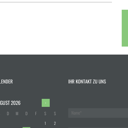
LENDER
IHR KONTAKT ZU UNS
GUST
2026
M
D
M
D
F
S
S
1
2