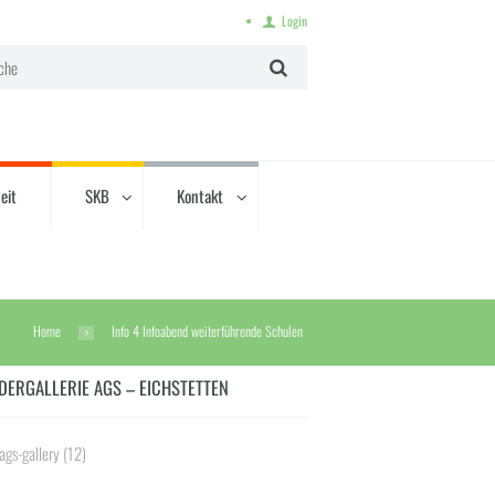
Login
eit
SKB
Kontakt
Home
Info 4 Infoabend weiterführende Schulen
DERGALLERIE AGS – EICHSTETTEN
ags-gallery
(12)