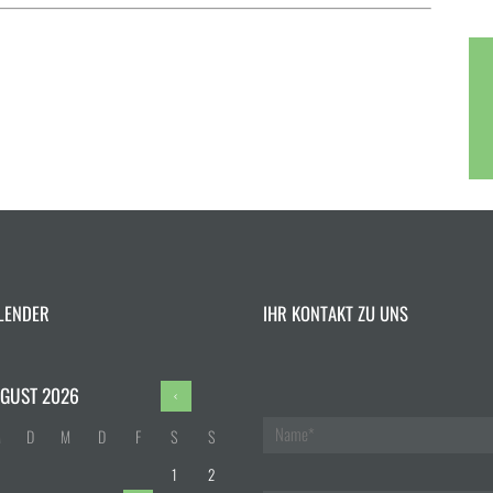
LENDER
IHR KONTAKT ZU UNS
GUST
2026
M
D
M
D
F
S
S
1
2