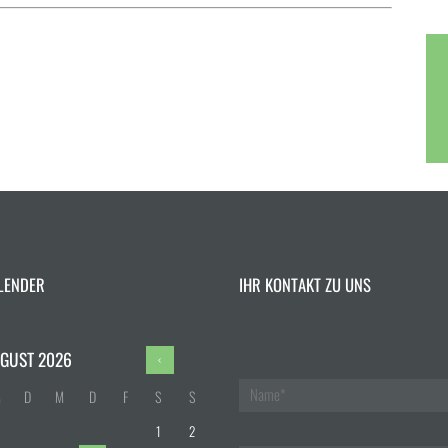
LENDER
IHR KONTAKT ZU UNS
GUST
2026
M
D
M
D
F
S
S
1
2