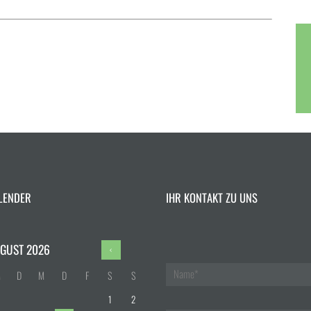
LENDER
IHR KONTAKT ZU UNS
GUST
2026
M
D
M
D
F
S
S
1
2