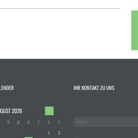
LENDER
IHR KONTAKT ZU UNS
GUST
2026
M
D
M
D
F
S
S
1
2