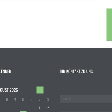
LENDER
IHR KONTAKT ZU UNS
GUST
2026
M
D
M
D
F
S
S
1
2