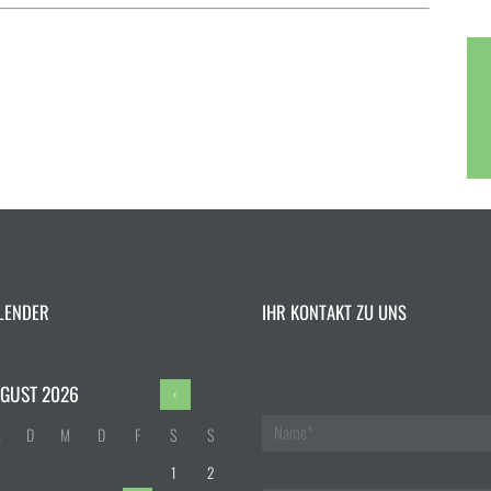
LENDER
IHR KONTAKT ZU UNS
GUST
2026
M
D
M
D
F
S
S
1
2