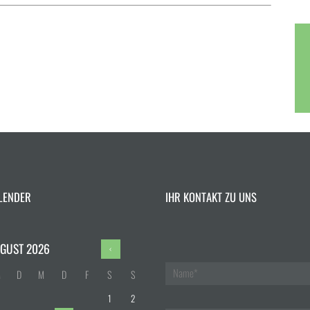
LENDER
IHR KONTAKT ZU UNS
GUST
2026
M
D
M
D
F
S
S
1
2