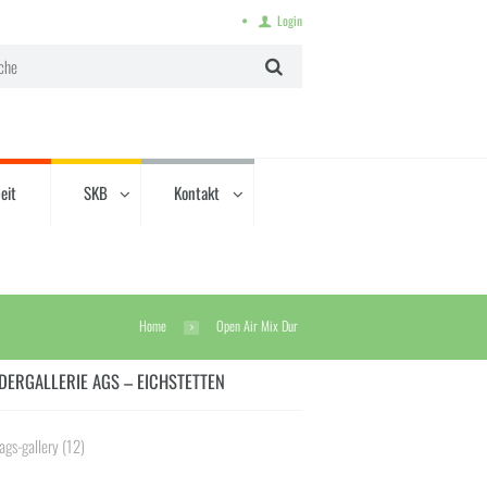
Login
eit
SKB
Kontakt
Home
Open Air Mix Dur
DERGALLERIE AGS – EICHSTETTEN
ags-gallery
(12)