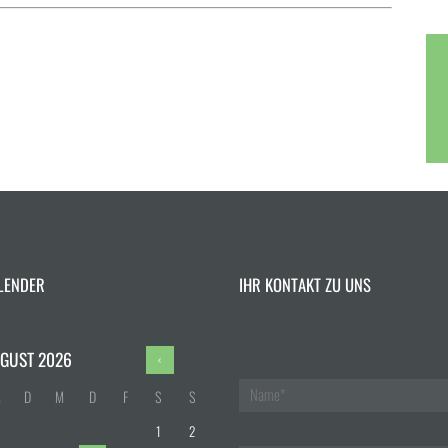
LENDER
IHR KONTAKT ZU UNS
GUST
2026
M
D
M
D
F
S
S
1
2