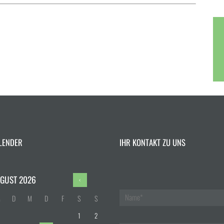
LENDER
IHR KONTAKT ZU UNS
GUST
2026
M
D
M
D
F
S
S
1
2