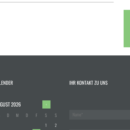
LENDER
IHR KONTAKT ZU UNS
GUST
2026
M
D
M
D
F
S
S
1
2