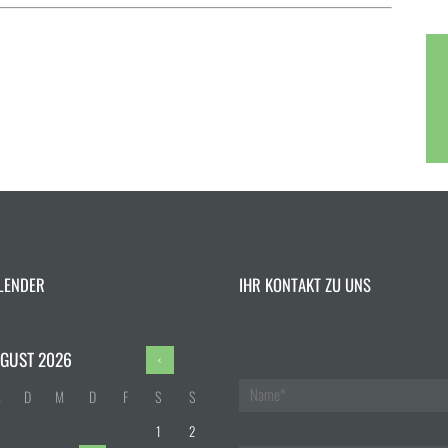
LENDER
IHR KONTAKT ZU UNS
GUST
2026
M
D
M
D
F
S
S
1
2