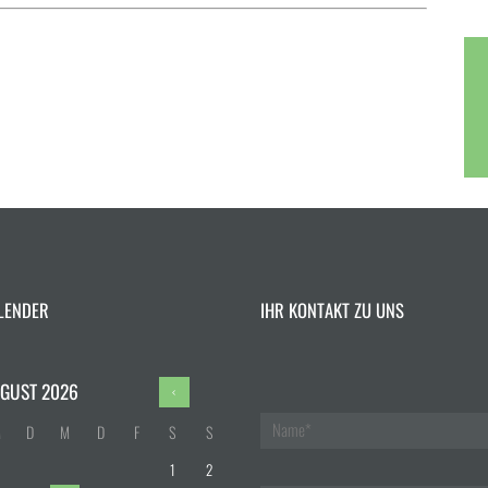
LENDER
IHR KONTAKT ZU UNS
GUST
2026
M
D
M
D
F
S
S
1
2