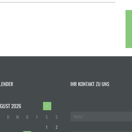
LENDER
IHR KONTAKT ZU UNS
GUST
2026
M
D
M
D
F
S
S
1
2