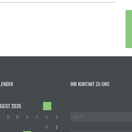
LENDER
IHR KONTAKT ZU UNS
GUST
2026
M
D
M
D
F
S
S
1
2